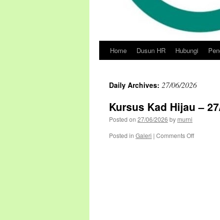
Home
Dusun HR
Hubungi
Pend
Skip
to
27/06/2026
Daily Archives:
content
Kursus Kad Hijau – 27
Posted on
27/06/2026
by
murni
on
Posted in
Galeri
|
Comments Off
Kursus
Kad
Hijau
–
27/06/20