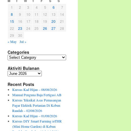
M
T
W
T
F
S
S
1
2
3
4
5
6
7
8
9
10
11
12
13
14
15
16
17
18
19
20
21
22
23
24
25
26
27
28
29
30
« May
Jul »
Categories
Categories
Aktiviti Bulanan
Aktiviti
Bulanan
Recent Posts
Kursus Kad Hijau – 08/08/2026
Manual Penguna Baja Fertigasi AB
Kursus Teknikal Asas Pemasangan
Pagar Elektrik Pertanian Di Kebun
Raudah – 02/08/2026
Kursus Kad Hijau – 01/08/2026
Kursus DIY Smart Farming ioTHR
(Mini Home Garden) di Kebun