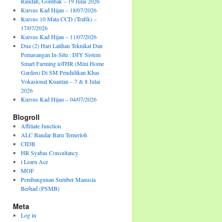
Raudah, Gombak – 19 Julai 2026
Kursus Kad Hijau – 18/07/2026
Kursus 10 Mata CCD (Trafik) –
17/07/2026
Kursus Kad Hijau – 11/07/2026
Dua (2) Hari Latihan Teknikal Dan
Pemasangan In-Situ : DIY Sistem
Smart Farming ioTHR (Mini Home
Garden) Di SM Pendidikan Khas
Vokasional Kuantan – 7 & 8 Julai
2026
Kursus Kad Hijau – 04/07/2026
Blogroll
Affiliate Junction
ALC Bandar Baru Temerloh
CIDB
HR Syabas Consultancy
i Learn Ace
MOF
Pembangunan Sumber Manusia
Berhad (PSMB)
Meta
Log in