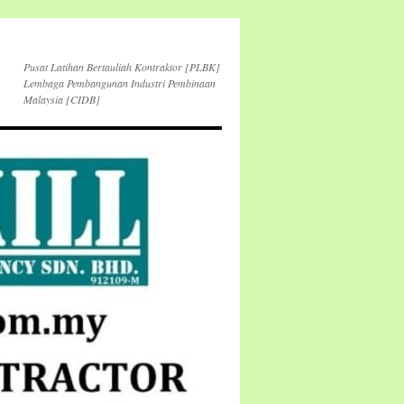
Pusat Latihan Bertauliah Kontraktor [PLBK]
Lembaga Pembangunan Industri Pembinaan
Malaysia [CIDB]