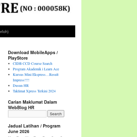
rloh)
Download MobileApps /
PlayStore
CIDB CCD Course Search
Program Akademik i Learn Ace
Kursus Mini Ekspress…Result
Impress!!!!
Dusun HR
Taklimat Xpress Terkini 2024
Carian Maklumat Dalam
WebBlog HR
Jadual Latihan / Program
June 2026