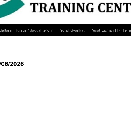
aftaran Kursus / Jadual terkini
Profail Syarikat
Pusat Latihan HR (Teme
/06/2026
26