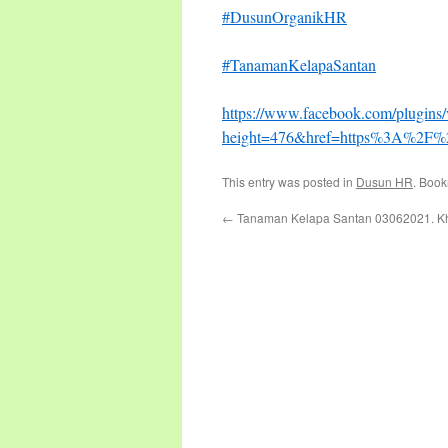
#DusunOrganikHR
#TanamanKelapaSantan
https://www.facebook.com/plugins/
height=476&href=https%3A%2F%
This entry was posted in
Dusun HR
. Boo
←
Tanaman Kelapa Santan 03062021. K