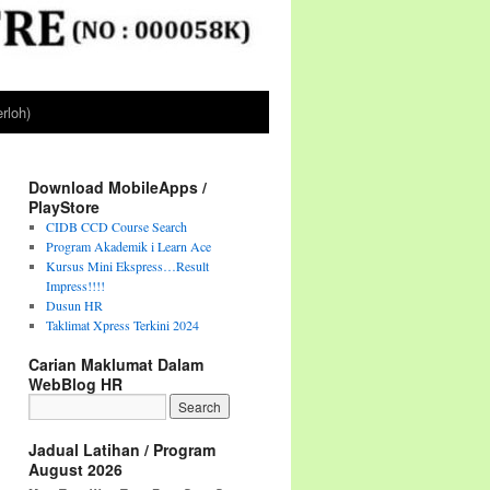
rloh)
Download MobileApps /
PlayStore
CIDB CCD Course Search
Program Akademik i Learn Ace
Kursus Mini Ekspress…Result
Impress!!!!
Dusun HR
Taklimat Xpress Terkini 2024
Carian Maklumat Dalam
WebBlog HR
Jadual Latihan / Program
August 2026