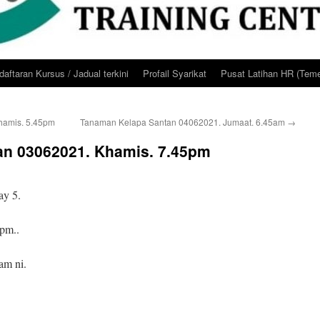
aftaran Kursus / Jadual terkini
Profail Syarikat
Pusat Latihan HR (Teme
hamis. 5.45pm
Tanaman Kelapa Santan 04062021. Jumaat. 6.45am
→
an 03062021. Khamis. 7.45pm
y 5.
pm..
am ni.