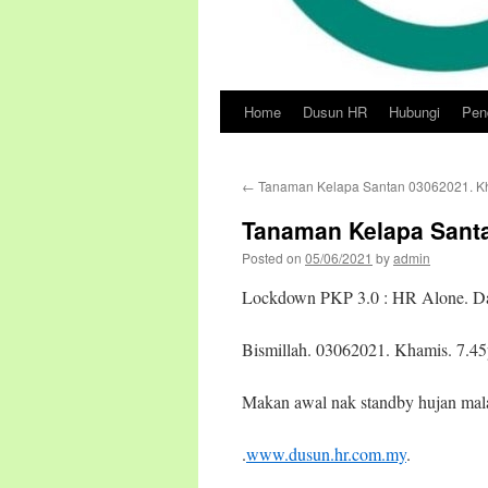
Home
Dusun HR
Hubungi
Pend
Skip
to
←
Tanaman Kelapa Santan 03062021. K
content
Tanaman Kelapa Sant
Posted on
05/06/2021
by
admin
Lockdown PKP 3.0 : HR Alone. Da
Bismillah. 03062021. Khamis. 7.45
Makan awal nak standby hujan mal
.
www.dusun.hr.com.my
.