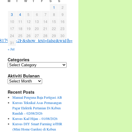
M
T
W
T
F
S
S
1
2
3
4
5
6
7
8
9
10
11
12
13
14
15
16
17
18
19
20
21
22
23
24
25
26
27
28
29
30
817940%2F&show_text=false&width=267&t=0
31
« Jul
Categories
Categories
Aktiviti Bulanan
Aktiviti
Bulanan
Recent Posts
Manual Penguna Baja Fertigasi AB
Kursus Teknikal Asas Pemasangan
Pagar Elektrik Pertanian Di Kebun
Raudah – 02/08/2026
Kursus Kad Hijau – 01/08/2026
Kursus DIY Smart Farming ioTHR
(Mini Home Garden) di Kebun