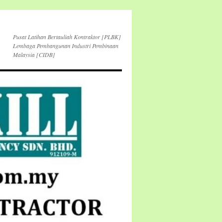
Pusat Latihan Bertauliah Kontraktor [PLBK]
Lembaga Pembangunan Industri Pembinaan
Malaysia [CIDB]