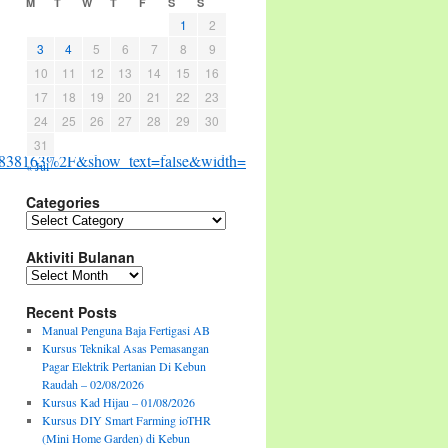
M
T
W
T
F
S
S
1
2
3
4
5
6
7
8
9
10
11
12
13
14
15
16
17
18
19
20
21
22
23
24
25
26
27
28
29
30
31
838163%2F&show_text=false&width=267&t=0
« Jul
Categories
Categories
Aktiviti Bulanan
Aktiviti
Bulanan
Recent Posts
Manual Penguna Baja Fertigasi AB
Kursus Teknikal Asas Pemasangan
Pagar Elektrik Pertanian Di Kebun
Raudah – 02/08/2026
Kursus Kad Hijau – 01/08/2026
Kursus DIY Smart Farming ioTHR
(Mini Home Garden) di Kebun