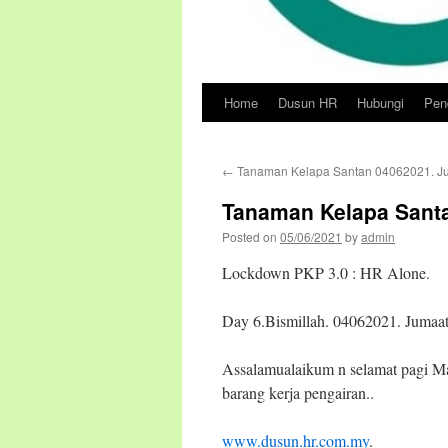
Home
Dusun HR
Hubungi
Pend
Skip
to
←
Tanaman Kelapa Santan 04062021. J
content
Tanaman Kelapa Santa
Posted on
05/06/2021
by
admin
Lockdown PKP 3.0 : HR Alone.
Day 6.Bismillah. 04062021. Jumaat
Assalamualaikum n selamat pagi M
barang kerja pengairan..
www.dusun.hr.com.my
.