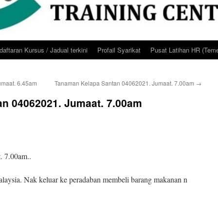
aftaran Kursus / Jadual terkini
Profail Syarikat
Pusat Latihan HR (Teme
umaat. 6.45am
Tanaman Kelapa Santan 04062021. Jumaat. 7.00am
→
n 04062021. Jumaat. 7.00am
. 7.00am..
alaysia. Nak keluar ke peradaban membeli barang makanan n