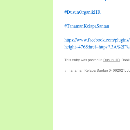
#DusunOrganikHR
#TanamanKelapaSantan
https://www.facebook.com/plugins/
height=476&href=https%3A%2F%
This entry was posted in
Dusun HR
. Boo
←
Tanaman Kelapa Santan 04062021. J