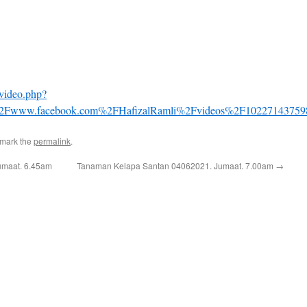
video.php?
2Fwww.facebook.com%2FHafizalRamli%2Fvideos%2F10227143759
kmark the
permalink
.
umaat. 6.45am
Tanaman Kelapa Santan 04062021. Jumaat. 7.00am
→