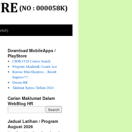
rloh)
Download MobileApps /
PlayStore
CIDB CCD Course Search
Program Akademik i Learn Ace
Kursus Mini Ekspress…Result
Impress!!!!
Dusun HR
Taklimat Xpress Terkini 2024
Carian Maklumat Dalam
WebBlog HR
Jadual Latihan / Program
August 2026