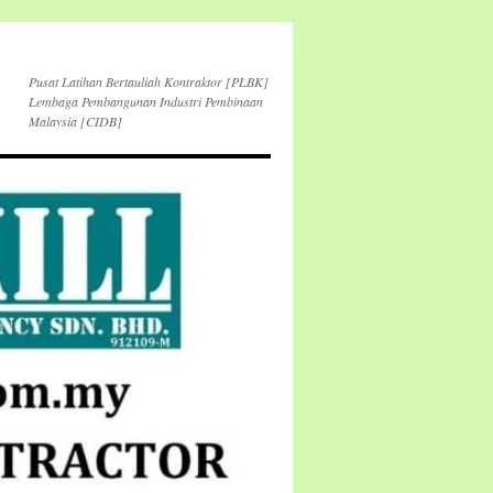
Pusat Latihan Bertauliah Kontraktor [PLBK]
Lembaga Pembangunan Industri Pembinaan
Malaysia [CIDB]