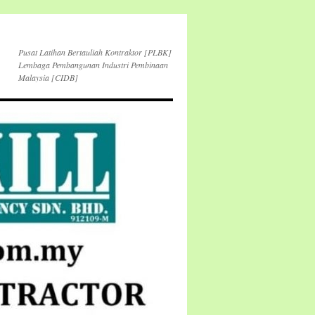
Pusat Latihan Bertauliah Kontraktor [PLBK]
Lembaga Pembangunan Industri Pembinaan
Malaysia [CIDB]