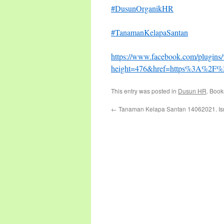
#DusunOrganikHR
#TanamanKelapaSantan
https://www.facebook.com/plugins/
height=476&href=https%3A%2F%
This entry was posted in
Dusun HR
. Boo
←
Tanaman Kelapa Santan 14062021. Is