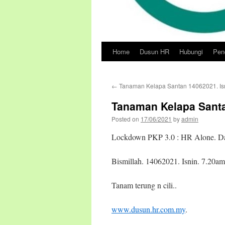
Home
Dusun HR
Hubungi
Pend
Skip
to
←
Tanaman Kelapa Santan 14062021. Is
content
Tanaman Kelapa Santa
Posted on
17/06/2021
by
admin
Lockdown PKP 3.0 : HR Alone. D
Bismillah. 14062021. Isnin. 7.20am.
Tanam terung n cili..
www.dusun.hr.com.my
.