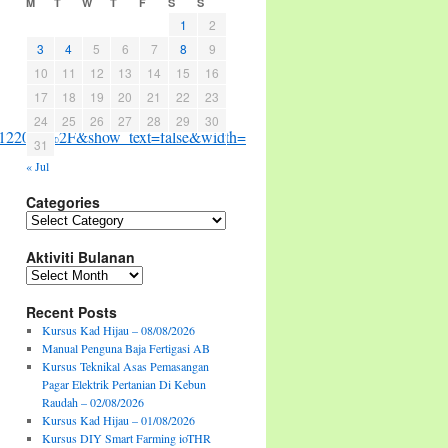
M
T
W
T
F
S
S
1
2
3
4
5
6
7
8
9
10
11
12
13
14
15
16
17
18
19
20
21
22
23
24
25
26
27
28
29
30
122038%2F&show_text=false&width=267&t=0
31
« Jul
Categories
Categories
Aktiviti Bulanan
Aktiviti
Bulanan
Recent Posts
Kursus Kad Hijau – 08/08/2026
Manual Penguna Baja Fertigasi AB
Kursus Teknikal Asas Pemasangan
Pagar Elektrik Pertanian Di Kebun
Raudah – 02/08/2026
Kursus Kad Hijau – 01/08/2026
Kursus DIY Smart Farming ioTHR