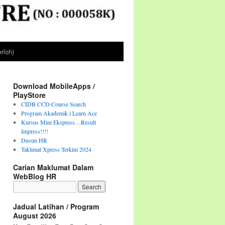
rloh)
Download MobileApps /
PlayStore
CIDB CCD Course Search
Program Akademik i Learn Ace
Kursus Mini Ekspress…Result
Impress!!!!
Dusun HR
Taklimat Xpress Terkini 2024
Carian Maklumat Dalam
WebBlog HR
Jadual Latihan / Program
August 2026