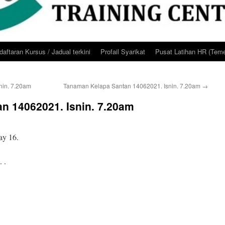
aftaran Kursus / Jadual terkini
Profail Syarikat
Pusat Latihan HR (Teme
nin. 7.20am
Tanaman Kelapa Santan 14062021. Isnin. 7.20am
→
n 14062021. Isnin. 7.20am
ay 16.
 .