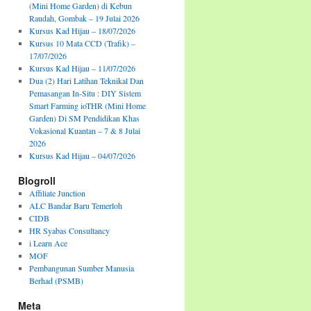
(Mini Home Garden) di Kebun
Raudah, Gombak – 19 Julai 2026
Kursus Kad Hijau – 18/07/2026
Kursus 10 Mata CCD (Trafik) –
17/07/2026
Kursus Kad Hijau – 11/07/2026
Dua (2) Hari Latihan Teknikal Dan
Pemasangan In-Situ : DIY Sistem
Smart Farming ioTHR (Mini Home
Garden) Di SM Pendidikan Khas
Vokasional Kuantan – 7 & 8 Julai
2026
Kursus Kad Hijau – 04/07/2026
Blogroll
Affiliate Junction
ALC Bandar Baru Temerloh
CIDB
HR Syabas Consultancy
i Learn Ace
MOF
Pembangunan Sumber Manusia
Berhad (PSMB)
Meta