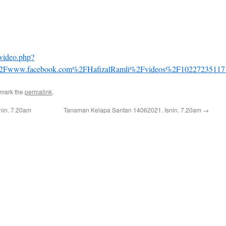
video.php?
2Fwww.facebook.com%2FHafizalRamli%2Fvideos%2F10227235117
kmark the
permalink
.
nin. 7.20am
Tanaman Kelapa Santan 14062021. Isnin. 7.20am
→