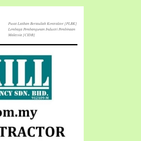
Pusat Latihan Bertauliah Kontraktor [PLBK]
Lembaga Pembangunan Industri Pembinaan
Malaysia [CIDB]