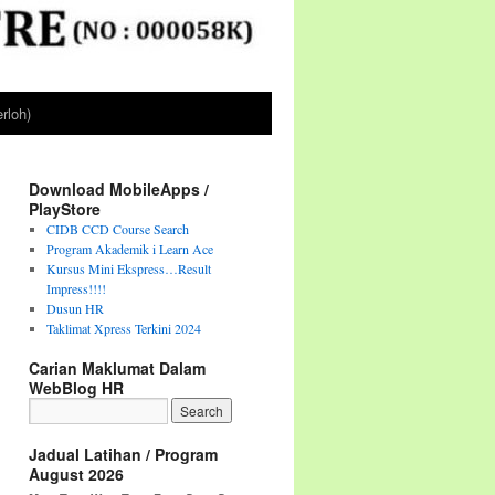
rloh)
Download MobileApps /
PlayStore
CIDB CCD Course Search
Program Akademik i Learn Ace
Kursus Mini Ekspress…Result
Impress!!!!
Dusun HR
Taklimat Xpress Terkini 2024
Carian Maklumat Dalam
WebBlog HR
Jadual Latihan / Program
August 2026