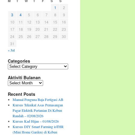
M
T
W
T
F
S
S
1
2
3
4
5
6
7
8
9
10
11
12
13
14
15
16
17
18
19
20
21
22
23
24
25
26
27
28
29
30
31
« Jul
Categories
Categories
Aktiviti Bulanan
Aktiviti
Bulanan
Recent Posts
Manual Penguna Baja Fertigasi AB
Kursus Teknikal Asas Pemasangan
Pagar Elektrik Pertanian Di Kebun
Raudah – 02/08/2026
Kursus Kad Hijau – 01/08/2026
Kursus DIY Smart Farming ioTHR
(Mini Home Garden) di Kebun