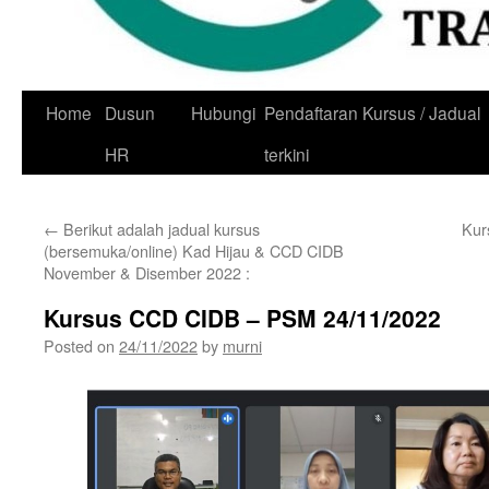
Skip
Home
Dusun
Hubungi
Pendaftaran Kursus / Jadual
to
HR
terkini
content
←
Berikut adalah jadual kursus
Kur
(bersemuka/online) Kad Hijau & CCD CIDB
November & Disember 2022 :
Kursus CCD CIDB – PSM 24/11/2022
Posted on
24/11/2022
by
murni