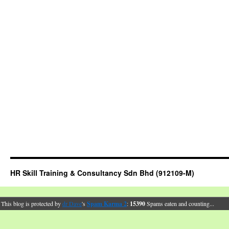
HR Skill Training & Consultancy Sdn Bhd (912109-M)
This blog is protected by
dr Dave
's
Spam Karma 2
:
15390
Spams eaten and counting...