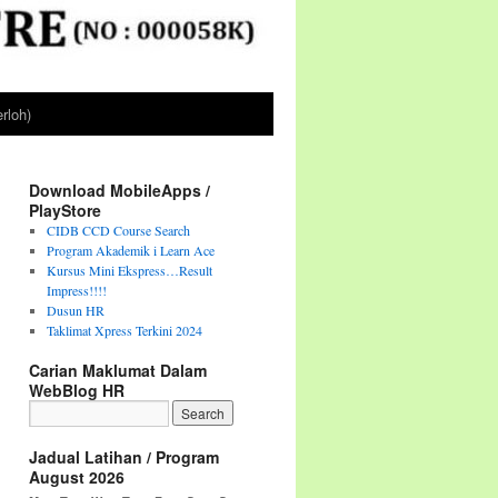
rloh)
Download MobileApps /
PlayStore
CIDB CCD Course Search
Program Akademik i Learn Ace
Kursus Mini Ekspress…Result
Impress!!!!
Dusun HR
Taklimat Xpress Terkini 2024
Carian Maklumat Dalam
WebBlog HR
Jadual Latihan / Program
August 2026