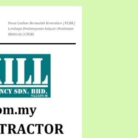
Pusat Latihan Bertauliah Kontraktor [PLBK]
Lembaga Pembangunan Industri Pembinaan
Malaysia [CIDB]