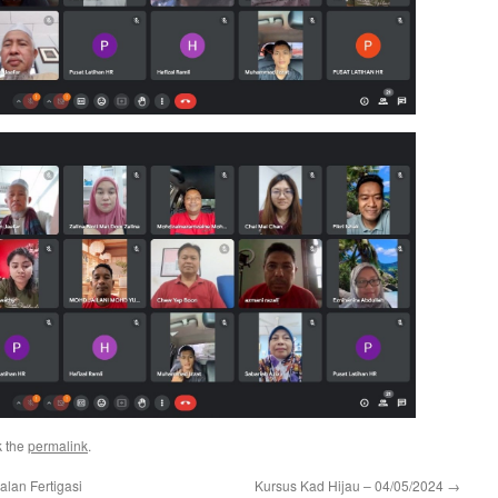
k the
permalink
.
lan Fertigasi
Kursus Kad Hijau – 04/05/2024
→