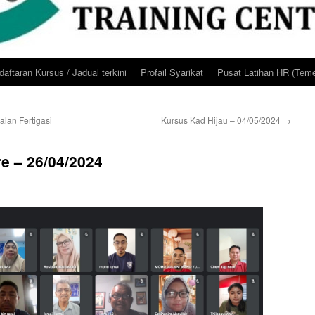
aftaran Kursus / Jadual terkini
Profail Syarikat
Pusat Latihan HR (Teme
lan Fertigasi
Kursus Kad Hijau – 04/05/2024
→
e – 26/04/2024