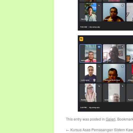
This entry was posted in
Galeri
. Bookmar
←
Kursus Asas Pemasangan Sistem Kawa