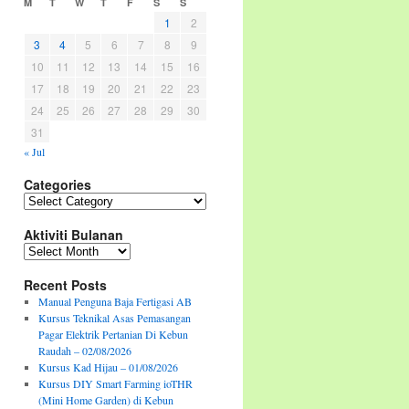
M
T
W
T
F
S
S
1
2
3
4
5
6
7
8
9
10
11
12
13
14
15
16
17
18
19
20
21
22
23
24
25
26
27
28
29
30
31
« Jul
Categories
Categories
Aktiviti Bulanan
Aktiviti
Bulanan
Recent Posts
Manual Penguna Baja Fertigasi AB
Kursus Teknikal Asas Pemasangan
Pagar Elektrik Pertanian Di Kebun
Raudah – 02/08/2026
Kursus Kad Hijau – 01/08/2026
Kursus DIY Smart Farming ioTHR
(Mini Home Garden) di Kebun