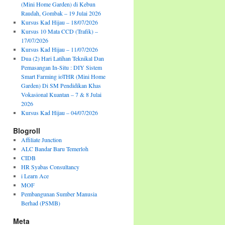
(Mini Home Garden) di Kebun
Raudah, Gombak – 19 Julai 2026
Kursus Kad Hijau – 18/07/2026
Kursus 10 Mata CCD (Trafik) –
17/07/2026
Kursus Kad Hijau – 11/07/2026
Dua (2) Hari Latihan Teknikal Dan
Pemasangan In-Situ : DIY Sistem
Smart Farming ioTHR (Mini Home
Garden) Di SM Pendidikan Khas
Vokasional Kuantan – 7 & 8 Julai
2026
Kursus Kad Hijau – 04/07/2026
Blogroll
Affiliate Junction
ALC Bandar Baru Temerloh
CIDB
HR Syabas Consultancy
i Learn Ace
MOF
Pembangunan Sumber Manusia
Berhad (PSMB)
Meta