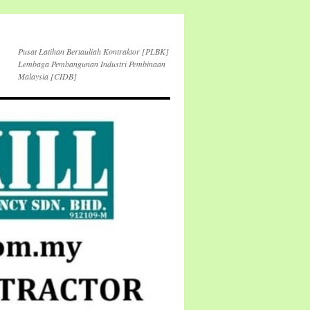
Pusat Latihan Bertauliah Kontraktor [PLBK]
Lembaga Pembangunan Industri Pembinaan
Malaysia [CIDB]