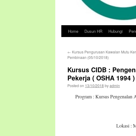
Home
Dusun HR
Hubungi
Pend
Skip
to
←
Kursus Pengurusan Kawalan Mutu Kerj
content
Pembinaan (05/10/2018)
Kursus CIDB : Pengen
Pekerja ( OSHA 1994 ) 
Posted on
13/10/2018
by
admin
Program : Kursus Pengenalan 
Lokasi :