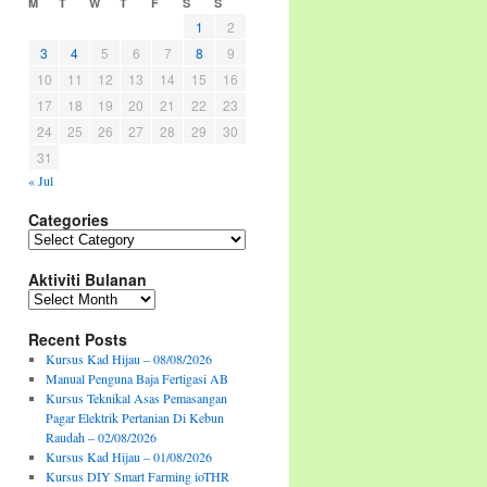
M
T
W
T
F
S
S
1
2
3
4
5
6
7
8
9
10
11
12
13
14
15
16
17
18
19
20
21
22
23
24
25
26
27
28
29
30
31
« Jul
Categories
Categories
Aktiviti Bulanan
Aktiviti
Bulanan
Recent Posts
Kursus Kad Hijau – 08/08/2026
Manual Penguna Baja Fertigasi AB
Kursus Teknikal Asas Pemasangan
Pagar Elektrik Pertanian Di Kebun
Raudah – 02/08/2026
Kursus Kad Hijau – 01/08/2026
Kursus DIY Smart Farming ioTHR