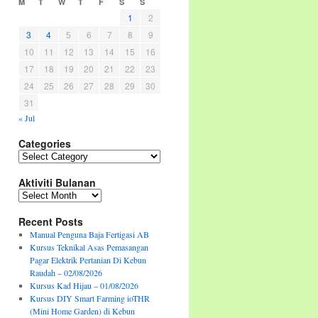
M
T
W
T
F
S
S
1
2
3
4
5
6
7
8
9
10
11
12
13
14
15
16
17
18
19
20
21
22
23
24
25
26
27
28
29
30
31
« Jul
Categories
Categories
Aktiviti Bulanan
Aktiviti
Bulanan
Recent Posts
Manual Penguna Baja Fertigasi AB
Kursus Teknikal Asas Pemasangan
Pagar Elektrik Pertanian Di Kebun
Raudah – 02/08/2026
Kursus Kad Hijau – 01/08/2026
Kursus DIY Smart Farming ioTHR
(Mini Home Garden) di Kebun