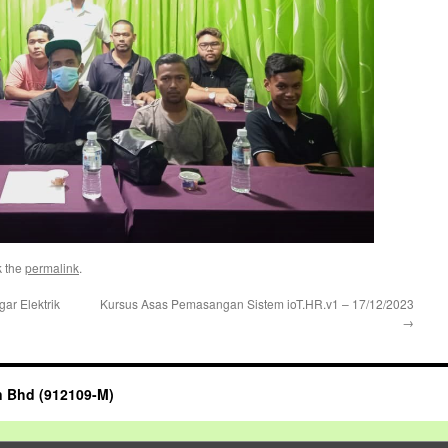
k the
permalink
.
ar Elektrik
Kursus Asas Pemasangan Sistem ioT.HR.v1 – 17/12/2023
→
n Bhd (912109-M)