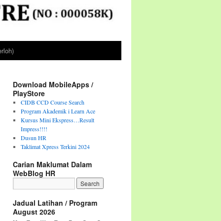
rloh)
Download MobileApps /
PlayStore
CIDB CCD Course Search
Program Akademik i Learn Ace
Kursus Mini Ekspress…Result
Impress!!!!
Dusun HR
Taklimat Xpress Terkini 2024
Carian Maklumat Dalam
WebBlog HR
Jadual Latihan / Program
August 2026