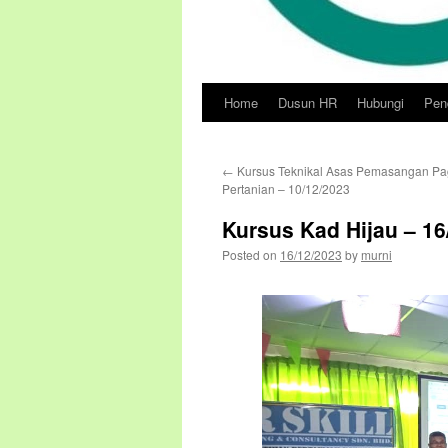
Home
Dusun HR
Hubungi
Pend
Skip
to
←
Kursus Teknikal Asas Pemasangan Pag
content
Pertanian – 10/12/2023
Kursus Kad Hijau – 16
Posted on
16/12/2023
by
murni