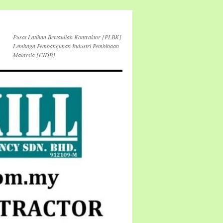
Pusat Latihan Bertauliah Kontraktor [PLBK]
Lembaga Pembangunan Industri Pembinaan
Malaysia [CIDB]