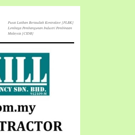
Pusat Latihan Bertauliah Kontraktor [PLBK]
Lembaga Pembangunan Industri Pembinaan
Malaysia [CIDB]