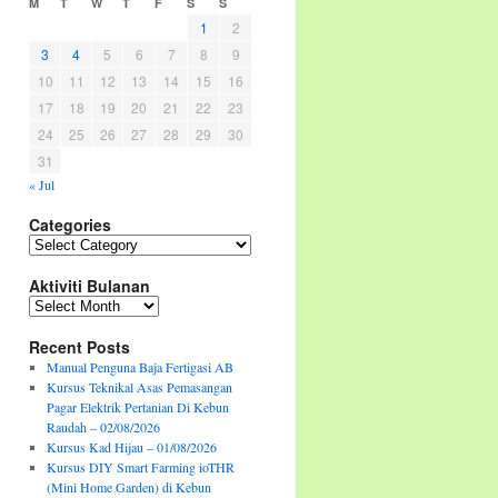
M
T
W
T
F
S
S
1
2
3
4
5
6
7
8
9
10
11
12
13
14
15
16
17
18
19
20
21
22
23
24
25
26
27
28
29
30
31
« Jul
Categories
Categories
Aktiviti Bulanan
Aktiviti
Bulanan
Recent Posts
Manual Penguna Baja Fertigasi AB
Kursus Teknikal Asas Pemasangan
Pagar Elektrik Pertanian Di Kebun
Raudah – 02/08/2026
Kursus Kad Hijau – 01/08/2026
Kursus DIY Smart Farming ioTHR
(Mini Home Garden) di Kebun