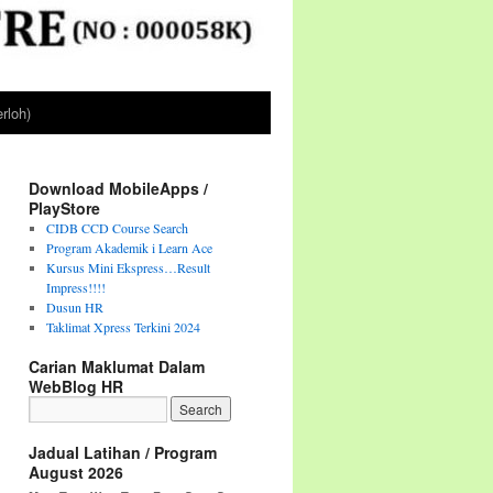
rloh)
Download MobileApps /
PlayStore
CIDB CCD Course Search
Program Akademik i Learn Ace
Kursus Mini Ekspress…Result
Impress!!!!
Dusun HR
Taklimat Xpress Terkini 2024
Carian Maklumat Dalam
WebBlog HR
Jadual Latihan / Program
August 2026