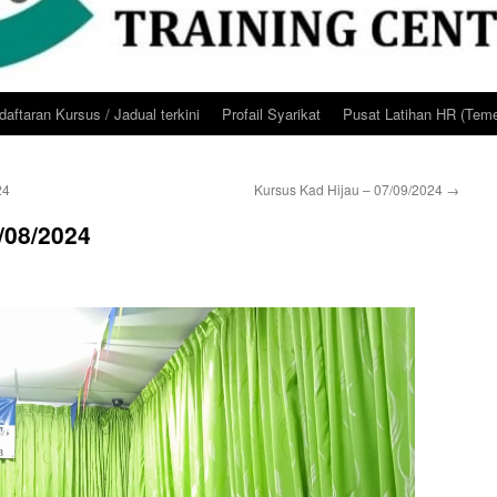
aftaran Kursus / Jadual terkini
Profail Syarikat
Pusat Latihan HR (Teme
24
Kursus Kad Hijau – 07/09/2024
→
/08/2024