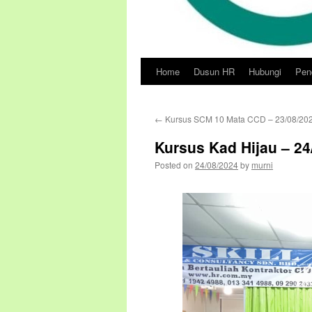
Home
Dusun HR
Hubungi
Pend
Skip
to
←
Kursus SCM 10 Mata CCD – 23/08/20
content
Kursus Kad Hijau – 24
Posted on
24/08/2024
by
murni