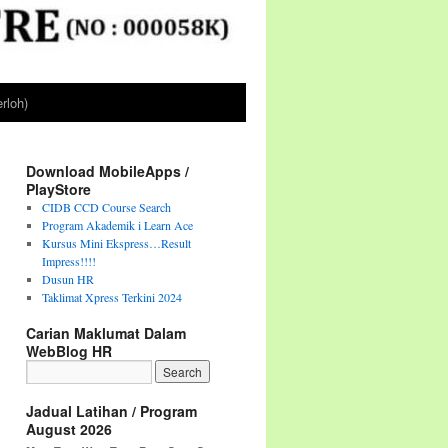
rloh)
Download MobileApps /
PlayStore
CIDB CCD Course Search
Program Akademik i Learn Ace
Kursus Mini Ekspress…Result
Impress!!!!
Dusun HR
Taklimat Xpress Terkini 2024
Carian Maklumat Dalam
WebBlog HR
Jadual Latihan / Program
August 2026