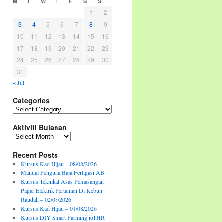
M
T
W
T
F
S
S
1
2
3
4
5
6
7
8
9
10
11
12
13
14
15
16
17
18
19
20
21
22
23
24
25
26
27
28
29
30
31
« Jul
Categories
Categories
Aktiviti Bulanan
Aktiviti
Bulanan
Recent Posts
Kursus Kad Hijau – 08/08/2026
Manual Penguna Baja Fertigasi AB
Kursus Teknikal Asas Pemasangan
Pagar Elektrik Pertanian Di Kebun
Raudah – 02/08/2026
Kursus Kad Hijau – 01/08/2026
Kursus DIY Smart Farming ioTHR