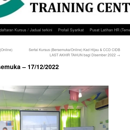
aftaran Kursus / Jadual terkini
Profail Syarikat
Pusat Latihan HR (Teme
(Online)
Sertai Kursus (Bersemuka/Online) Kad Hijau & CCD CIDB
LAST AKHIR TAHUN bagi Disember 2022
→
semuka – 17/12/2022