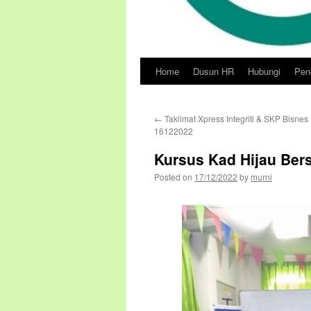
Home
Dusun HR
Hubungi
Pend
Skip
to
←
Taklimat Xpress Integriti & SKP Bisnes 
content
16122022
Kursus Kad Hijau Ber
Posted on
17/12/2022
by
murni