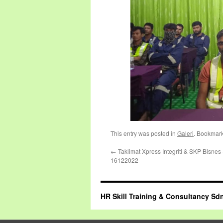
This entry was posted in
Galeri
. Bookmar
←
Taklimat Xpress Integriti & SKP Bisnes 
16122022
HR Skill Training & Consultancy Sd