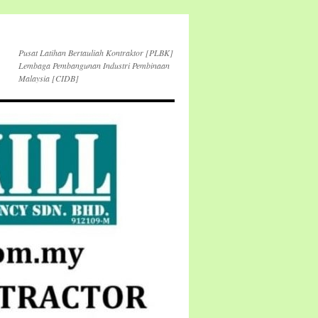
Pusat Latihan Bertauliah Kontraktor [PLBK]
Lembaga Pembangunan Industri Pembinaan
Malaysia [CIDB]