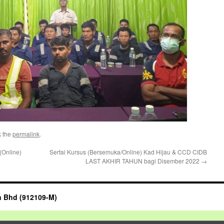
k the
permalink
.
(Online)
Sertai Kursus (Bersemuka/Online) Kad Hijau & CCD CIDB
LAST AKHIR TAHUN bagi Disember 2022
→
n Bhd (912109-M)