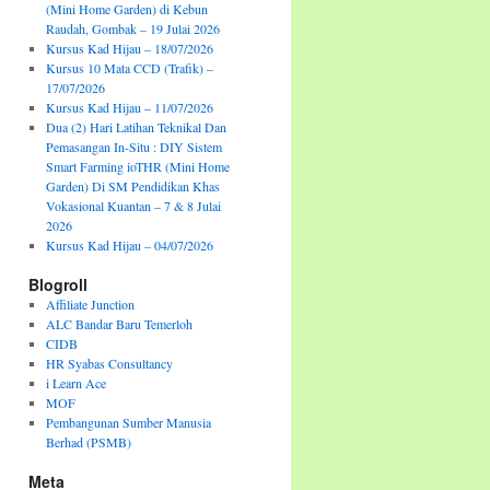
(Mini Home Garden) di Kebun
Raudah, Gombak – 19 Julai 2026
Kursus Kad Hijau – 18/07/2026
Kursus 10 Mata CCD (Trafik) –
17/07/2026
Kursus Kad Hijau – 11/07/2026
Dua (2) Hari Latihan Teknikal Dan
Pemasangan In-Situ : DIY Sistem
Smart Farming ioTHR (Mini Home
Garden) Di SM Pendidikan Khas
Vokasional Kuantan – 7 & 8 Julai
2026
Kursus Kad Hijau – 04/07/2026
Blogroll
Affiliate Junction
ALC Bandar Baru Temerloh
CIDB
HR Syabas Consultancy
i Learn Ace
MOF
Pembangunan Sumber Manusia
Berhad (PSMB)
Meta