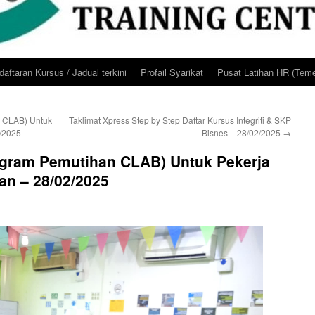
aftaran Kursus / Jadual terkini
Profail Syarikat
Pusat Latihan HR (Teme
n CLAB) Untuk
Taklimat Xpress Step by Step Daftar Kursus Integriti & SKP
/2025
Bisnes – 28/02/2025
→
ogram Pemutihan CLAB) Untuk Pekerja
n – 28/02/2025