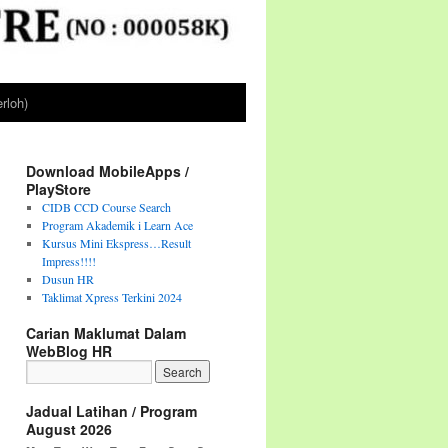
rloh)
Download MobileApps /
PlayStore
CIDB CCD Course Search
Program Akademik i Learn Ace
Kursus Mini Ekspress…Result
Impress!!!!
Dusun HR
Taklimat Xpress Terkini 2024
Carian Maklumat Dalam
WebBlog HR
Jadual Latihan / Program
August 2026