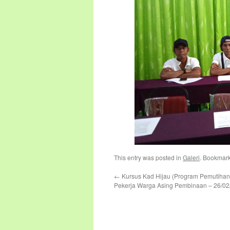
This entry was posted in
Galeri
. Bookmar
←
Kursus Kad Hijau (Program Pemutiha
Pekerja Warga Asing Pembinaan – 26/02