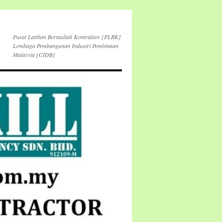
Pusat Latihan Bertauliah Kontraktor [PLBK]
Lembaga Pembangunan Industri Pembinaan
Malaysia [CIDB]