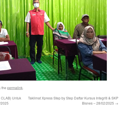
k the
permalink
.
n CLAB) Untuk
Taklimat Xpress Step by Step Daftar Kursus Integriti & SKP
/2025
Bisnes – 28/02/2025
→