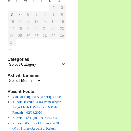
M
T
W
T
F
S
S
1
2
3
4
5
6
7
8
9
10
11
12
13
14
15
16
17
18
19
20
21
22
23
24
25
26
27
28
29
30
31
« Jul
Categories
Categories
Aktiviti Bulanan
Aktiviti
Bulanan
Recent Posts
Manual Penguna Baja Fertigasi AB
Kursus Teknikal Asas Pemasangan
Pagar Elektrik Pertanian Di Kebun
Raudah – 02/08/2026
Kursus Kad Hijau – 01/08/2026
Kursus DIY Smart Farming ioTHR
(Mini Home Garden) di Kebun