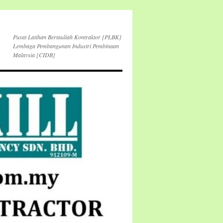
Pusat Latihan Bertauliah Kontraktor [PLBK]
Lembaga Pembangunan Industri Pembinaan
Malaysia [CIDB]