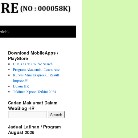
rloh)
Download MobileApps /
PlayStore
CIDB CCD Course Search
Program Akademik i Learn Ace
Kursus Mini Ekspress…Result
Impress!!!!
Dusun HR
Taklimat Xpress Terkini 2024
Carian Maklumat Dalam
WebBlog HR
Jadual Latihan / Program
August 2026