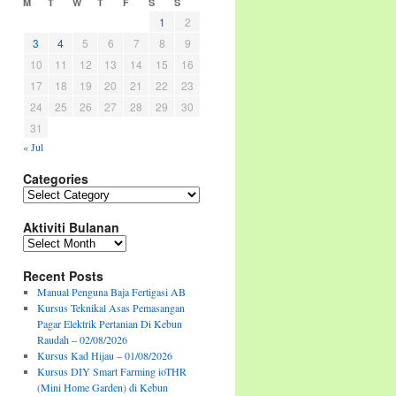
M
T
W
T
F
S
S
1
2
3
4
5
6
7
8
9
10
11
12
13
14
15
16
17
18
19
20
21
22
23
24
25
26
27
28
29
30
31
« Jul
Categories
Categories
Aktiviti Bulanan
Aktiviti
Bulanan
Recent Posts
Manual Penguna Baja Fertigasi AB
Kursus Teknikal Asas Pemasangan
Pagar Elektrik Pertanian Di Kebun
Raudah – 02/08/2026
Kursus Kad Hijau – 01/08/2026
Kursus DIY Smart Farming ioTHR
(Mini Home Garden) di Kebun