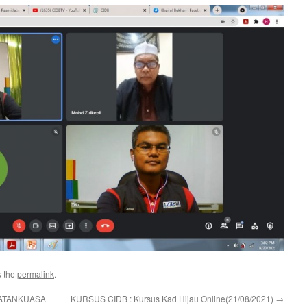
k the
permalink
.
ATANKUASA
KURSUS CIDB : Kursus Kad Hijau Online(21/08/2021)
→