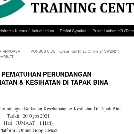
aftaran Kursus / Jadual terkini
Profail Syarikat
Pusat Latihan HR (Teme
ATANKUASA
KURSUS CIDB : Kursus Kad Hijau Online(21/08/2021)
→
YARIKAT
 PEMATUHAN PERUNDANGAN
TAN & KESIHATAN DI TAPAK BINA
erundangan Berkaitan Keselamatan & Kesihatan Di Tapak Bina
Tarikh : 20 Ogos 2021
Hari : JUMAAT ( 1 Hari)
Platform : Online Google Meet