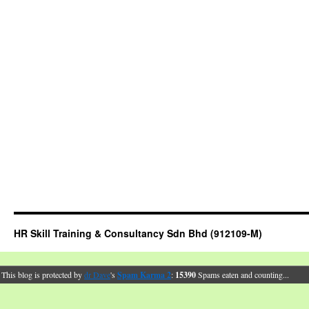
HR Skill Training & Consultancy Sdn Bhd (912109-M)
This blog is protected by
dr Dave
's
Spam Karma 2
:
15390
Spams eaten and counting...