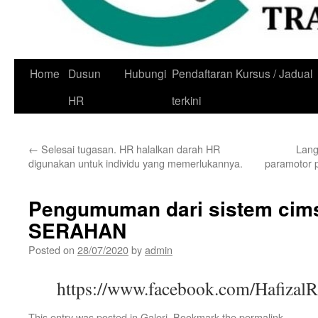
Skip
Home
Dusun
Hubungi
Pendaftaran Kursus / Jadual
to
HR
terkini
content
←
Selesai tugasan. HR halalkan darah HR
Lang
digunakan untuk individu yang memerlukannya.
paramotor 
Pengumuman dari sistem cims
SERAHAN
Posted on
28/07/2020
by
admin
https://www.facebook.com/Hafizal
This entry was posted in
Galeri
. Bookmark the
permalink
.