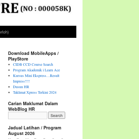
rloh)
Download MobileApps /
PlayStore
CIDB CCD Course Search
Program Akademik i Learn Ace
Kursus Mini Ekspress…Result
Impress!!!!
Dusun HR
Taklimat Xpress Terkini 2024
Carian Maklumat Dalam
WebBlog HR
Jadual Latihan / Program
August 2026