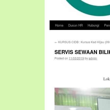
Home
Dusun HR
Hubungi
Pend
Skip
to
←
KURSUS CIDB : Kursus Kad Hijau (09
content
SERVIS SEWAAN BILIK
Posted on
11/03/2019
by
admin
Loka