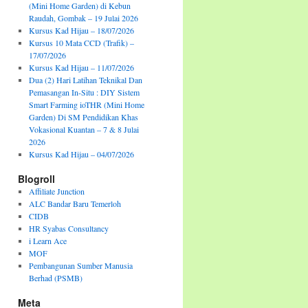
(Mini Home Garden) di Kebun
Raudah, Gombak – 19 Julai 2026
Kursus Kad Hijau – 18/07/2026
Kursus 10 Mata CCD (Trafik) –
17/07/2026
Kursus Kad Hijau – 11/07/2026
Dua (2) Hari Latihan Teknikal Dan
Pemasangan In-Situ : DIY Sistem
Smart Farming ioTHR (Mini Home
Garden) Di SM Pendidikan Khas
Vokasional Kuantan – 7 & 8 Julai
2026
Kursus Kad Hijau – 04/07/2026
Blogroll
Affiliate Junction
ALC Bandar Baru Temerloh
CIDB
HR Syabas Consultancy
i Learn Ace
MOF
Pembangunan Sumber Manusia
Berhad (PSMB)
Meta