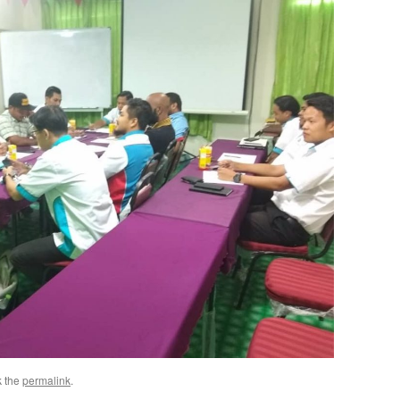
k the
permalink
.