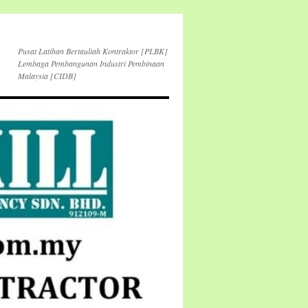
Pusat Latihan Bertauliah Kontraktor [PLBK]
Lembaga Pembangunan Industri Pembinaan
Malaysia [CIDB]