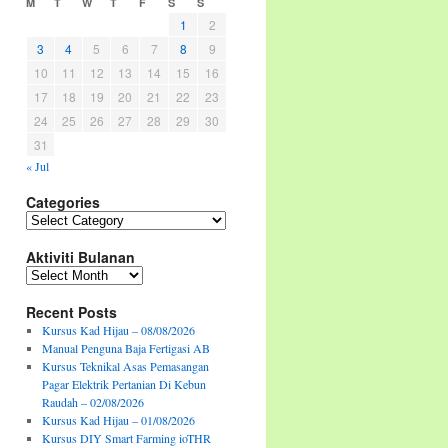
M
T
W
T
F
S
S
1
2
3
4
5
6
7
8
9
10
11
12
13
14
15
16
17
18
19
20
21
22
23
24
25
26
27
28
29
30
31
« Jul
Categories
Categories
Aktiviti Bulanan
Aktiviti
Bulanan
Recent Posts
Kursus Kad Hijau – 08/08/2026
Manual Penguna Baja Fertigasi AB
Kursus Teknikal Asas Pemasangan
Pagar Elektrik Pertanian Di Kebun
Raudah – 02/08/2026
Kursus Kad Hijau – 01/08/2026
Kursus DIY Smart Farming ioTHR