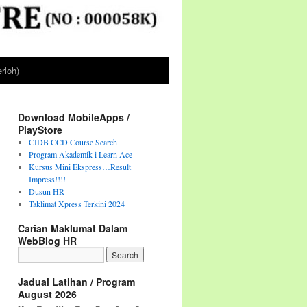
rloh)
Download MobileApps /
PlayStore
CIDB CCD Course Search
Program Akademik i Learn Ace
Kursus Mini Ekspress…Result
Impress!!!!
Dusun HR
Taklimat Xpress Terkini 2024
Carian Maklumat Dalam
WebBlog HR
Jadual Latihan / Program
August 2026