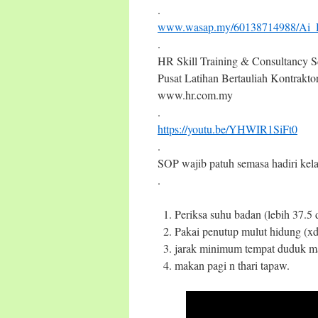
.
www.wasap.my/60138714988/Ai_
.
HR Skill Training & Consultancy 
Pusat Latihan Bertauliah Kontrakt
www.hr.com.my
.
https://youtu.be/YHWIR1SiFt0
.
SOP wajib patuh semasa hadiri kel
.
Periksa suhu badan (lebih 37.5 
Pakai penutup mulut hidung (xde
jarak minimum tempat duduk ma
makan pagi n thari tapaw.