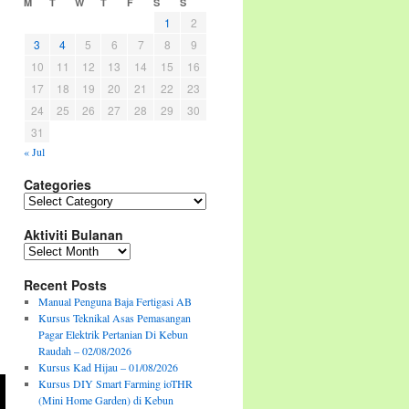
M
T
W
T
F
S
S
1
2
3
4
5
6
7
8
9
10
11
12
13
14
15
16
17
18
19
20
21
22
23
24
25
26
27
28
29
30
31
« Jul
Categories
Categories
Aktiviti Bulanan
Aktiviti
Bulanan
Recent Posts
Manual Penguna Baja Fertigasi AB
Kursus Teknikal Asas Pemasangan
Pagar Elektrik Pertanian Di Kebun
Raudah – 02/08/2026
Kursus Kad Hijau – 01/08/2026
Kursus DIY Smart Farming ioTHR
(Mini Home Garden) di Kebun