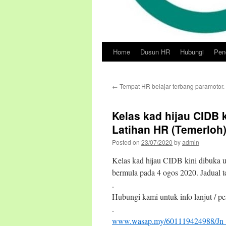
Home
Dusun HR
Hubungi
Pend
Skip
to
←
Tempat HR belajar terbang paramotor.
content
Kelas kad hijau CIDB 
Latihan HR (Temerloh
Posted on
23/07/2020
by
admin
Kelas kad hijau CIDB kini dibuka u
bermula pada 4 ogos 2020. Jadual te
.
Hubungi kami untuk info lanjut / pe
.
www.wasap.my/601119424988/Jn_