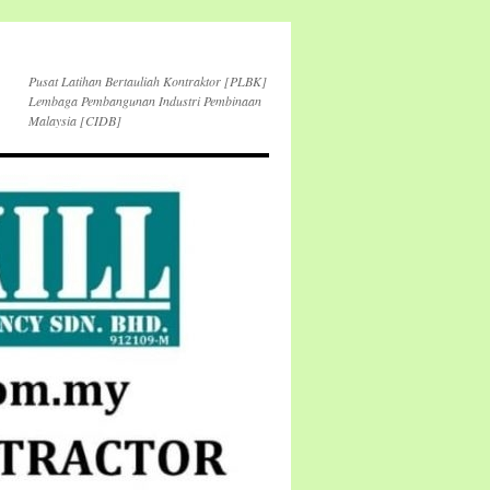
Pusat Latihan Bertauliah Kontraktor [PLBK]
Lembaga Pembangunan Industri Pembinaan
Malaysia [CIDB]