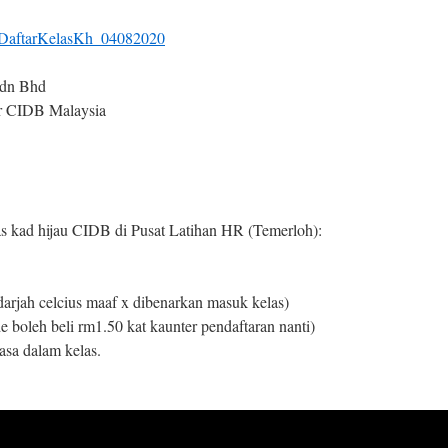
DaftarKelasKh_04082020
Sdn Bhd
or CIDB Malaysia
as kad hijau CIDB di Pusat Latihan HR (Temerloh):
darjah celcius maaf x dibenarkan masuk kelas)
 boleh beli rm1.50 kat kaunter pendaftaran nanti)
sa dalam kelas.