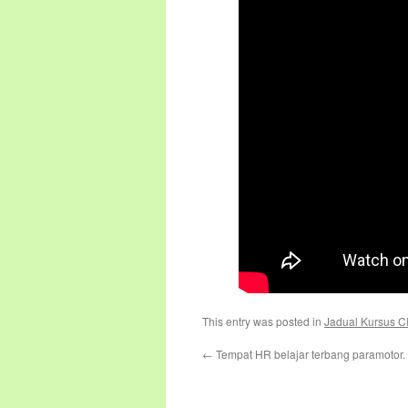
This entry was posted in
Jadual Kursus CI
←
Tempat HR belajar terbang paramotor.