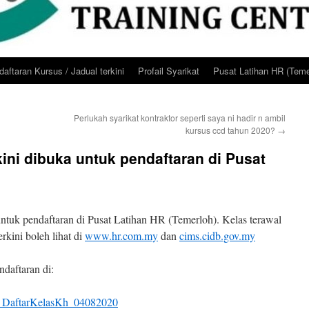
aftaran Kursus / Jadual terkini
Profail Syarikat
Pusat Latihan HR (Teme
Perlukah syarikat kontraktor seperti saya ni hadir n ambil
kursus ccd tahun 2020?
→
kini dibuka untuk pendaftaran di Pusat
)
ntuk pendaftaran di Pusat Latihan HR (Temerloh). Kelas terawal
rkini boleh lihat di
www.hr.com.my
dan
cims.cidb.gov.my
ndaftaran di:
DaftarKelasKh_04082020