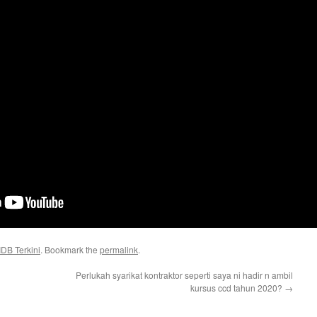
DB Terkini
. Bookmark the
permalink
.
Perlukah syarikat kontraktor seperti saya ni hadir n ambil
kursus ccd tahun 2020?
→