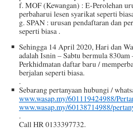
f. MOF (Kewangan) : E-Perolehan ur
perbaharui lesen syarikat seperti bias
g. SPAN : urusan pendaftaran dan per
seperti biasa .
Sehingga 14 April 2020, Hari dan Wa
adalah Isnin – Sabtu bermula 830am
Perkhidmatan daftar baru / memperba
berjalan seperti biasa.
.
Sebarang pertanyaan hubungi / whats
www.wasap.my/601119424988/Perta
www.wasap.my/60138714988/pertan
.
Call HR 0133397732.
.