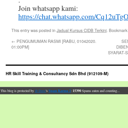
Join whatsapp kami:
https://chat.whatsapp.com/Cq12u
This entry was posted in
Jadual Kursus CIDB Terkini
. Bookmark
←
PENGUMUMAN RASMI [RABU, 01042020.
SE
01:00PM]
DIBE
SYARAT-
HR Skill Training & Consultancy Sdn Bhd (912109-M)
This blog is protected by
dr Dave
's
Spam Karma 2
:
15390
Spams eaten and counting...