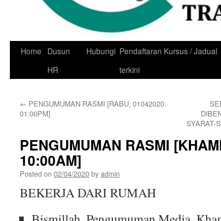
Skip
Home
Dusun
Hubungi
Pendaftaran Kursus / Jadual
to
HR
terkini
content
←
PENGUMUMAN RASMI [RABU, 01042020.
SE
01:00PM]
DIBE
SYARAT-
PENGUMUMAN RASMI [KHAMIS
10:00AM]
Posted on
02/04/2020
by
admin
BEKERJA DARI RUMAH
Bismillah. Pengumuman Media. Kham