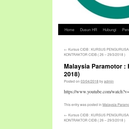
Home
Dusun HR
Hubungi
Pend
Skip
to
←
Kursus CIDB : KURSUS PENGURUSA
content
KONTRAKTOR CIDB ( 26 – 29/3/2018 )
Malaysia Paramotor : 
2018)
Posted on
03/04/2018
by
admin
https://www.youtube.com/watch?v
This entry was posted in
Malaysia Paramo
←
Kursus CIDB : KURSUS PENGURUSA
KONTRAKTOR CIDB ( 26 – 29/3/2018 )