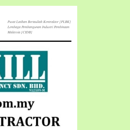
Pusat Latihan Bertauliah Kontraktor [PLBK]
Lembaga Pembangunan Industri Pembinaan
Malaysia [CIDB]