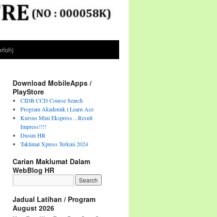
rloh)
Download MobileApps /
PlayStore
CIDB CCD Course Search
Program Akademik i Learn Ace
Kursus Mini Ekspress…Result
Impress!!!!
Dusun HR
Taklimat Xpress Terkini 2024
Carian Maklumat Dalam
WebBlog HR
Jadual Latihan / Program
August 2026