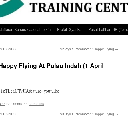
aftaran Kursus / Jadual terkini
Profail Syarikat
Pusat Latihan HR (Teme
N BISNES
Malaysia Paramotor : Happy Flying
→
Happy Flying At Pulau Indah (1 April
=1zTLeaUTyJI&feature=youtu.be
tor
. Bookmark the
permalink
.
N BISNES
Malaysia Paramotor : Happy Flying
→