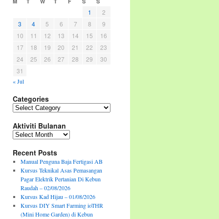
M
T
W
T
F
S
S
1
2
3
4
5
6
7
8
9
10
11
12
13
14
15
16
17
18
19
20
21
22
23
24
25
26
27
28
29
30
31
« Jul
Categories
Categories
Aktiviti Bulanan
Aktiviti
Bulanan
Recent Posts
Manual Penguna Baja Fertigasi AB
Kursus Teknikal Asas Pemasangan
Pagar Elektrik Pertanian Di Kebun
Raudah – 02/08/2026
Kursus Kad Hijau – 01/08/2026
Kursus DIY Smart Farming ioTHR
(Mini Home Garden) di Kebun