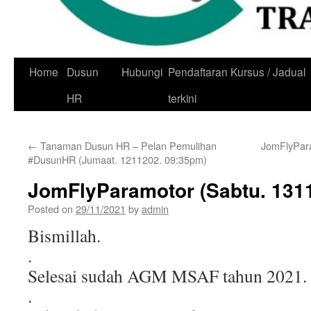
Skip
Home
Dusun
Hubungi
Pendaftaran Kursus / Jadual
to
HR
terkini
content
←
Tanaman Dusun HR – Pelan Pemulihan
JomFlyPar
#DusunHR (Jumaat. 1211202. 09:35pm)
JomFlyParamotor (Sabtu. 131
Posted on
29/11/2021
by
admin
Bismillah.
.
Selesai sudah AGM MSAF tahun 2021.
.