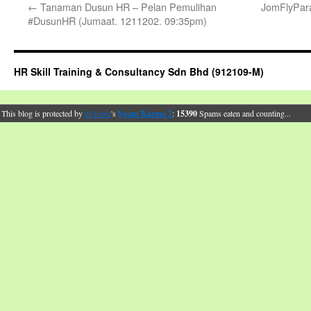
←
Tanaman Dusun HR – Pelan Pemulihan
JomFlyPar
#DusunHR (Jumaat. 1211202. 09:35pm)
HR Skill Training & Consultancy Sdn Bhd (912109-M)
This blog is protected by
dr Dave
's
Spam Karma 2
:
15390
Spams eaten and counting...