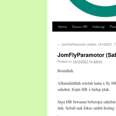
Home
Dusun HR
Hubungi
Pend
Skip
to
←
JomFlyParamotor (Sabtu. 16102021. 
content
JomFlyParamotor (Sab
Posted on
19/10/2021
by
admin
Bismillah.
.
Alhamdulillah setelah lama x fly H
sahabat. Enjin HR x hidup plak.
.
Juga HR bersama beberapa sahabat 
dah. Sebab nak fokus ambil feeling f
.