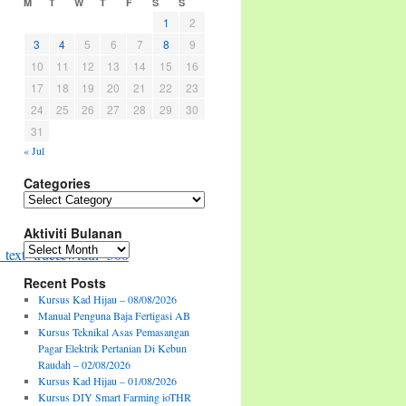
M
T
W
T
F
S
S
1
2
3
4
5
6
7
8
9
10
11
12
13
14
15
16
17
18
19
20
21
22
23
24
25
26
27
28
29
30
31
« Jul
Categories
Categories
Aktiviti Bulanan
Aktiviti
ext=true&width=500
Bulanan
Recent Posts
Kursus Kad Hijau – 08/08/2026
Manual Penguna Baja Fertigasi AB
Kursus Teknikal Asas Pemasangan
Pagar Elektrik Pertanian Di Kebun
Raudah – 02/08/2026
Kursus Kad Hijau – 01/08/2026
Kursus DIY Smart Farming ioTHR