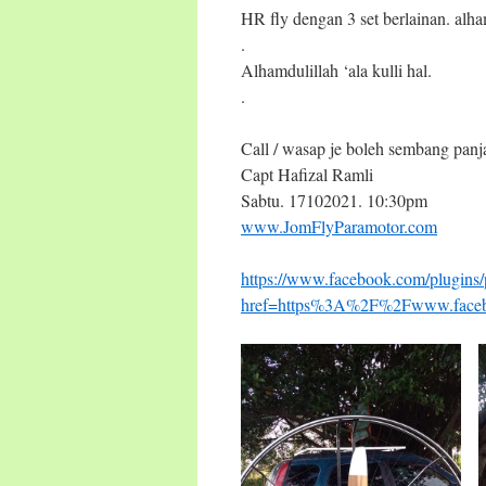
HR fly dengan 3 set berlainan. alha
.
Alhamdulillah ‘ala kulli hal.
.
Call / wasap je boleh sembang pan
Capt Hafizal Ramli
Sabtu. 17102021. 10:30pm
www.JomFlyParamotor.com
https://www.facebook.com/plugins/
href=https%3A%2F%2Fwww.faceb