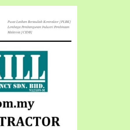
Pusat Latihan Bertauliah Kontraktor [PLBK]
Lembaga Pembangunan Industri Pembinaan
Malaysia [CIDB]