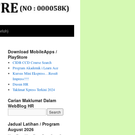
rloh)
Download MobileApps /
PlayStore
CIDB CCD Course Search
Program Akademik i Learn Ace
Kursus Mini Ekspress…Result
Impress!!!!
Dusun HR
Taklimat Xpress Terkini 2024
Carian Maklumat Dalam
WebBlog HR
Jadual Latihan / Program
August 2026