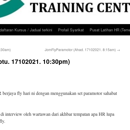
aftaran Kursus / Jadual terkini
Profail Syarikat
Pusat Latihan HR (Teme
7:30am)
JomFlyParamotor (Ahad. 17102021. 8:15am)
→
tu. 17102021. 10:30pm)
R berjaya fly hari ni dengan menggunakan set paramotor sahabat
di interview oleh wartawan dari akhbar tempatan apa HR lupa
ly.