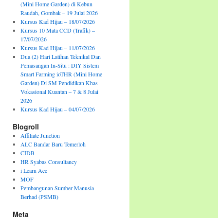
(Mini Home Garden) di Kebun
Raudah, Gombak – 19 Julai 2026
Kursus Kad Hijau – 18/07/2026
Kursus 10 Mata CCD (Trafik) –
17/07/2026
Kursus Kad Hijau – 11/07/2026
Dua (2) Hari Latihan Teknikal Dan
Pemasangan In-Situ : DIY Sistem
Smart Farming ioTHR (Mini Home
Garden) Di SM Pendidikan Khas
Vokasional Kuantan – 7 & 8 Julai
2026
Kursus Kad Hijau – 04/07/2026
Blogroll
Affiliate Junction
ALC Bandar Baru Temerloh
CIDB
HR Syabas Consultancy
i Learn Ace
MOF
Pembangunan Sumber Manusia
Berhad (PSMB)
Meta