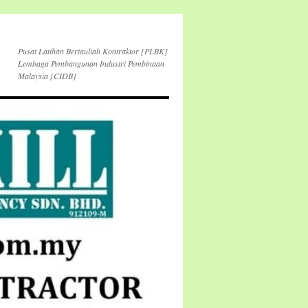
Pusat Latihan Bertauliah Kontraktor [PLBK]
Lembaga Pembangunan Industri Pembinaan
Malaysia [CIDB]