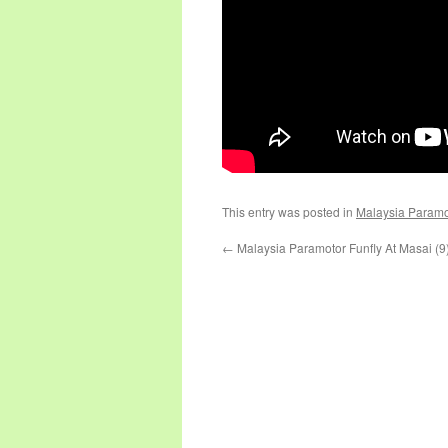
This entry was posted in
Malaysia Paramo
←
Malaysia Paramotor Funfly At Masai (9