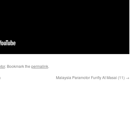
tor
. Bookmark the
permalink
.
)
Malaysia Paramotor Funfly At Masai (11)
→