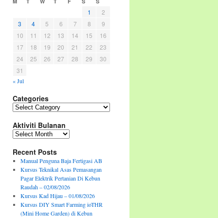
M
T
W
T
F
S
S
1
2
3
4
5
6
7
8
9
10
11
12
13
14
15
16
17
18
19
20
21
22
23
24
25
26
27
28
29
30
31
« Jul
Categories
Categories
Aktiviti Bulanan
Aktiviti
Bulanan
Recent Posts
Manual Penguna Baja Fertigasi AB
Kursus Teknikal Asas Pemasangan
Pagar Elektrik Pertanian Di Kebun
Raudah – 02/08/2026
Kursus Kad Hijau – 01/08/2026
Kursus DIY Smart Farming ioTHR
(Mini Home Garden) di Kebun