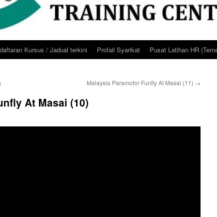
aftaran Kursus / Jadual terkini
Profail Syarikat
Pusat Latihan HR (Teme
)
Malaysia Paramotor Funfly At Masai (11)
→
nfly At Masai (10)