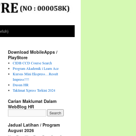
rloh)
Download MobileApps /
PlayStore
CIDB CCD Course Search
Program Akademik i Learn Ace
Kursus Mini Ekspress…Result
Impress!!!!
Dusun HR
Taklimat Xpress Terkini 2024
Carian Maklumat Dalam
WebBlog HR
Jadual Latihan / Program
August 2026