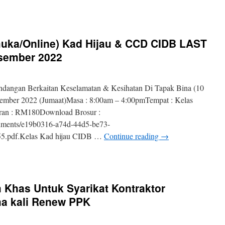
an
muka/Online) Kad Hijau & CCD CIDB LAST
sember 2022
dangan Berkaitan Keselamatan & Kesihatan Di Tapak Bina (10
sember 2022 (Jumaat)Masa : 8:00am – 4:00pmTempat : Kelas
ran : RM180Download Brosur :
chments/e19b0316-a74d-44d5-be73-
5.pdf.Kelas Kad hijau CIDB …
Continue reading
→
Online)
 Khas Untuk Syarikat Kontraktor
ma kali Renew PPK