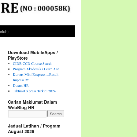
rloh)
Download MobileApps /
PlayStore
CIDB CCD Course Search
Program Akademik i Learn Ace
Kursus Mini Ekspress…Result
Impress!!!!
Dusun HR
Taklimat Xpress Terkini 2024
Carian Maklumat Dalam
WebBlog HR
Jadual Latihan / Program
August 2026