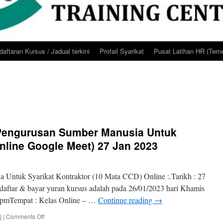
aftaran Kursus / Jadual terkini
Profail Syarikat
Pusat Latihan HR (Teme
Pengurusan Sumber Manusia Untuk
Online Google Meet) 27 Jan 2023
 Untuk Syarikat Kontraktor (10 Mata CCD) Online :.Tarikh : 27
 daftar & bayar yuran kursus adalah pada 26/01/2023 hari Khamis
0pmTempat : Kelas Online – …
Continue reading
→
on
i
|
Comments Off