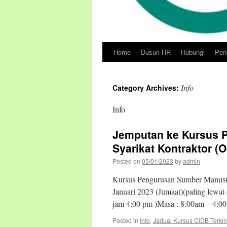
Home
Dusun HR
Hubungi
Pend
Skip
to
Info
Category Archives:
content
Info
Jemputan ke Kursus 
Syarikat Kontraktor (
Posted on
05/01/2023
by
admin
Kursus Pengurusan Sumber Manusia
Januari 2023 (Jumaat)(paling lewat
jam 4:00 pm )Masa : 8:00am – 4:0
Posted in
Info
,
Jadual Kursus CIDB Terkin