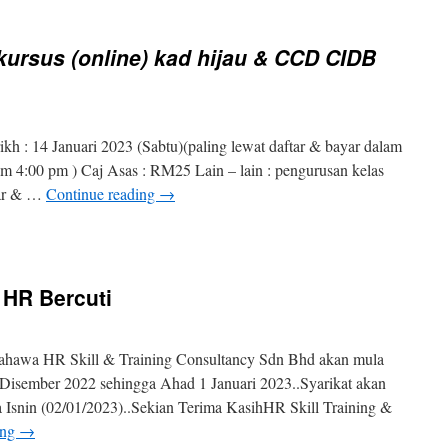
Jemputan
ke
Kursus
 kursus (online) kad hijau & CCD CIDB
Pengurusan
Sumber
Manusia
Untuk
Syarikat
kh : 14 Januari 2023 (Sabtu)(paling lewat daftar & bayar dalam
Kontraktor
(Online
am 4:00 pm ) Caj Asas : RM25 Lain – lain : pengurusan kelas
Google
ar & …
Continue reading
→
Meet)
27
Jan
2023
HR Bercuti
bahawa HR Skill & Training Consultancy Sdn Bhd akan mula
9 Disember 2022 sehingga Ahad 1 Januari 2023..Syarikat akan
da Isnin (02/01/2023)..Sekian Terima KasihHR Skill Training &
ing
→