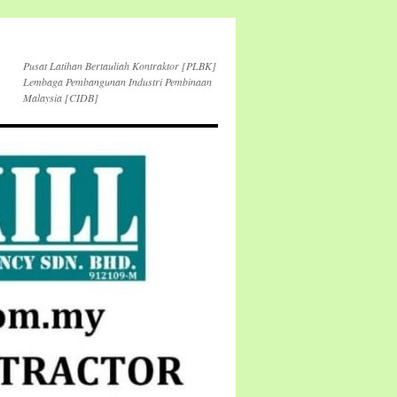
Pusat Latihan Bertauliah Kontraktor [PLBK]
Lembaga Pembangunan Industri Pembinaan
Malaysia [CIDB]