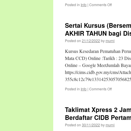
:
on
Posted in
Info
|
Comments Off
Pengumum
Pejabat
HR
Sertai Kursus (Berse
Bercuti
AKHIR TAHUN bagi Di
Posted on
21/12/2022
by
murni
Kursus Kesedaran Pematuhan Perun
Mata CCD) Online :Tarikh : 23 Di
Online – Google MeetJumlah Baya
https://cims.cidb.gov.my/cms/Atta
355c8c12c79e13314253057056825
on
Posted in
Info
|
Comments Off
Sertai
Kursus
(Bersemuka/
Taklimat Xpress 2 Jam
Kad
Hijau
Berdaftar CIDB Perta
&
Posted on
30/11/2022
by
murni
CCD
CIDB