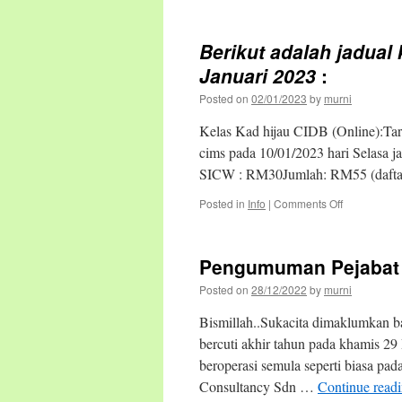
Berikut adalah jadual
Januari 2023
:
Posted on
02/01/2023
by
murni
Kelas Kad hijau CIDB (Online):Tari
cims pada 10/01/2023 hari Selasa j
SICW : RM30Jumlah: RM55 (daft
on
Posted in
Info
|
Comments Off
Berikut
adalah
jadual
Pengumuman Pejabat 
kursus
(online)
Posted on
28/12/2022
by
murni
kad
hijau
Bismillah..Sukacita dimaklumkan 
&
bercuti akhir tahun pada khamis 2
CCD
beroperasi semula seperti biasa pa
CIDB
Januari
Consultancy Sdn …
Continue read
2023