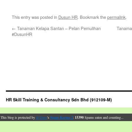
This entry was posted in
Dusun HR
. Bookmark the
permalink
.
←
Tanaman Kelapa Santan – Pelan Pemulihan
Tanaman
#DusunHR
HR Skill Training & Consultancy Sdn Bhd (912109-M)
This blog is protected by
dr Dave
's
Spam Karma 2
:
15390
Spams eaten and counting...