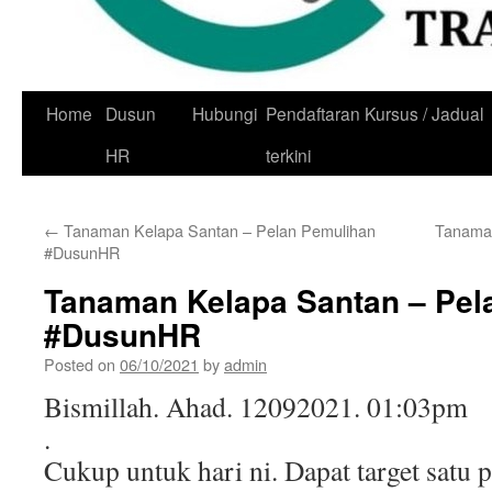
Skip
Home
Dusun
Hubungi
Pendaftaran Kursus / Jadual
to
HR
terkini
content
←
Tanaman Kelapa Santan – Pelan Pemulihan
Tanaman
#DusunHR
Tanaman Kelapa Santan – Pel
#DusunHR
Posted on
06/10/2021
by
admin
Bismillah. Ahad. 12092021. 01:03pm
.
Cukup untuk hari ni. Dapat target satu p