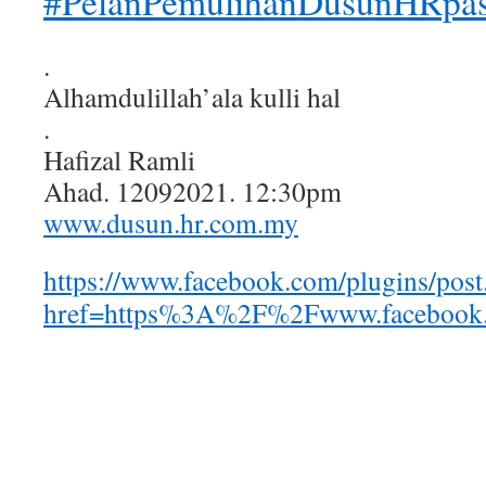
#PelanPemulihanDusunHRpas
.
Alhamdulillah’ala kulli hal
.
Hafizal Ramli
Ahad. 12092021. 12:30pm
www.dusun.hr.com.my
https://www.facebook.com/plugins/post
href=https%3A%2F%2Fwww.facebook