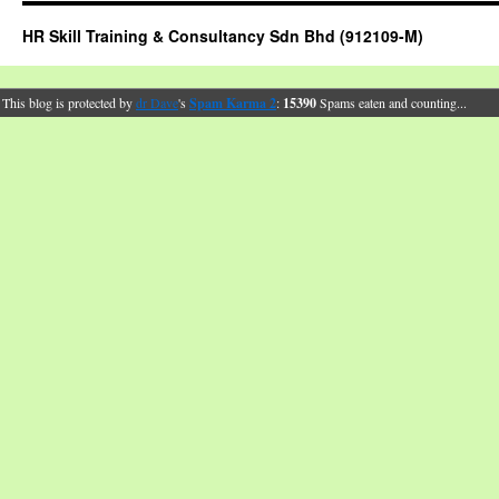
HR Skill Training & Consultancy Sdn Bhd (912109-M)
This blog is protected by
dr Dave
's
Spam Karma 2
:
15390
Spams eaten and counting...