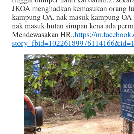
JKOA menghadkan kemasukan orang lu
kampung OA. nak masuk kampung OA m
nak masuk hutan simpan kena ada perm
Mendewasakan HR..
https://m.facebook
story_fbid=10226189976114166&id=