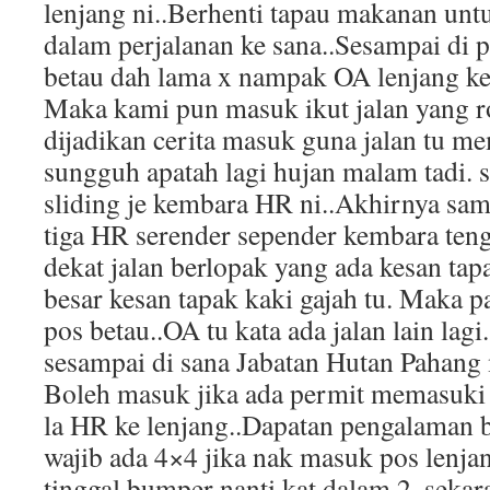
lenjang ni..Berhenti tapau makanan unt
dalam perjalanan ke sana..Sesampai di 
betau dah lama x nampak OA lenjang kel
Maka kami pun masuk ikut jalan yang r
dijadikan cerita masuk guna jalan tu 
sungguh apatah lagi hujan malam tadi. s
sliding je kembara HR ni..Akhirnya sam
tiga HR serender sepender kembara ten
dekat jalan berlopak yang ada kesan tap
besar kesan tapak kaki gajah tu. Maka p
pos betau..OA tu kata ada jalan lain lag
sesampai di sana Jabatan Hutan Pahang
Boleh masuk jika ada permit memasuki 
la HR ke lenjang..Dapatan pengalaman b
wajib ada 4×4 jika nak masuk pos lenjan
tinggal bumper nanti kat dalam.2. seka