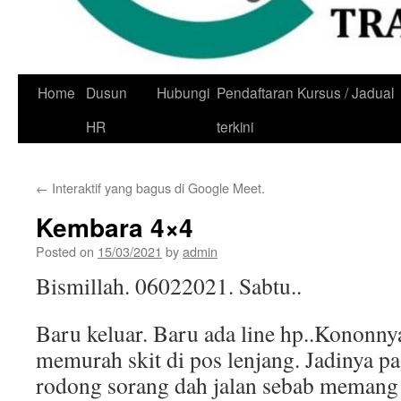
Skip
Home
Dusun
Hubungi
Pendaftaran Kursus / Jadual
to
HR
terkini
content
←
Interaktif yang bagus di Google Meet.
Kembara 4×4
Posted on
15/03/2021
by
admin
Bismillah. 06022021. Sabtu..
Baru keluar. Baru ada line hp..Kononny
memurah skit di pos lenjang. Jadinya pa
rodong sorang dah jalan sebab memang 