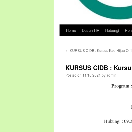
Home
Dusun HR
Hubungi
Pend
Skip
to
←
KURSUS CIDB : Kursus Kad Hijau Onli
content
KURSUS CIDB : Kursus
Posted on
11/10/2021
by
admin
Program
Hubungi : 09.