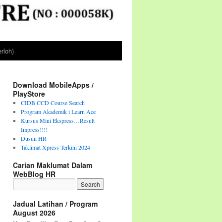
rloh)
Download MobileApps /
PlayStore
CIDB CCD Course Search
Program Akademik i Learn Ace
Kursus Mini Ekspress…Result
Impress!!!!
Dusun HR
Taklimat Xpress Terkini 2024
Carian Maklumat Dalam
WebBlog HR
Jadual Latihan / Program
August 2026