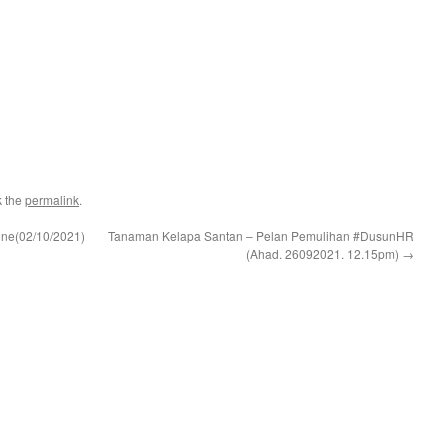
k the
permalink
.
ne(02/10/2021)
Tanaman Kelapa Santan – Pelan Pemulihan #DusunHR
(Ahad. 26092021. 12.15pm)
→