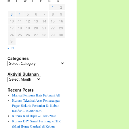
M
T
W
T
F
S
S
1
2
3
4
5
6
7
8
9
10
11
12
13
14
15
16
17
18
19
20
21
22
23
24
25
26
27
28
29
30
31
« Jul
Categories
Categories
Aktiviti Bulanan
Aktiviti
Bulanan
Recent Posts
Manual Penguna Baja Fertigasi AB
Kursus Teknikal Asas Pemasangan
Pagar Elektrik Pertanian Di Kebun
Raudah – 02/08/2026
Kursus Kad Hijau – 01/08/2026
Kursus DIY Smart Farming ioTHR
(Mini Home Garden) di Kebun