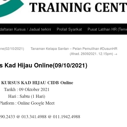
aftaran Kursus / Jadual terkini
Profail Syarikat
Pusat Latihan HR (Teme
ne(02/10/2021)
Tanaman Kelapa Santan – Pelan Pemulihan #DusunHR
(Ahad. 26092021. 12.15pm)
→
 Kad Hijau Online(09/10/2021)
 : KURSUS KAD HIJAU CIDB
Online
Tarikh : 09 Oktober 2021
Hari : Sabtu (1 Hari)
Platform : Online Google Meet
290.2433 @ 013.341.4988 @ 011.1942.4988