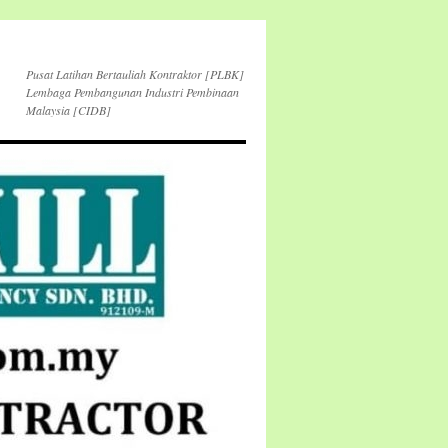
Pusat Latihan Bertauliah Kontraktor [PLBK]
Lembaga Pembangunan Industri Pembinaan
Malaysia [CIDB]